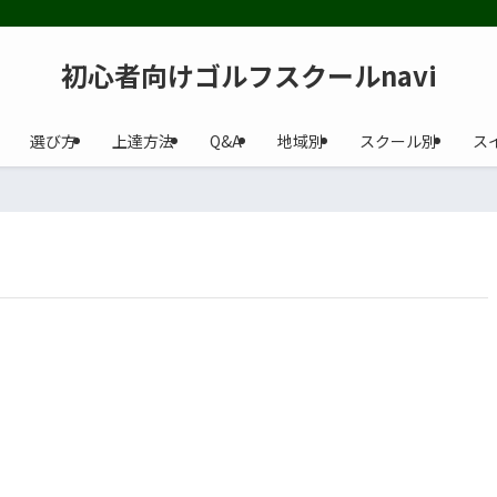
初心者向けゴルフスクールnavi
選び方
上達方法
Q&A
地域別
スクール別
ス