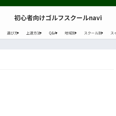
初心者向けゴルフスクールnavi
選び方
上達方法
Q&A
地域別
スクール別
ス