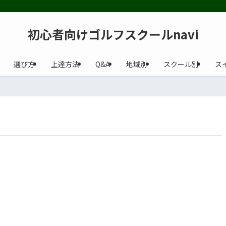
初心者向けゴルフスクールnavi
選び方
上達方法
Q&A
地域別
スクール別
ス