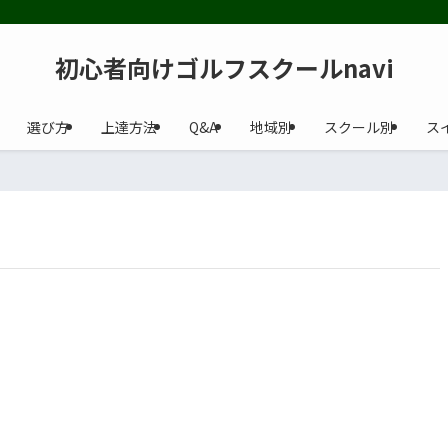
初心者向けゴルフスクールnavi
選び方
上達方法
Q&A
地域別
スクール別
ス