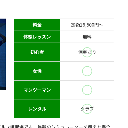
料金
定額16,500円〜
体験レッスン
無料
初心者
個室あり
女性
マンツーマン
レンタル
クラブ
ゴルフ練習場です。
最新のシミュレーターを備えた完全