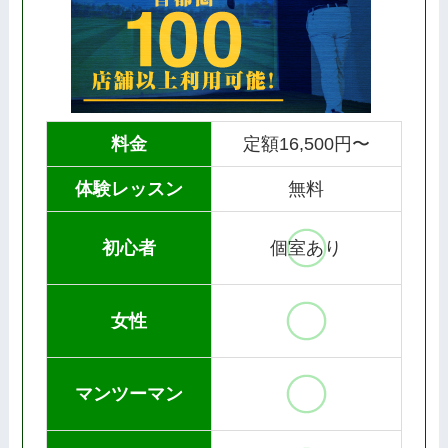
料金
定額16,500円〜
体験レッスン
無料
初心者
個室あり
女性
マンツーマン