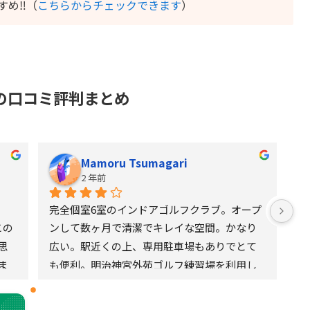
すめ‼️（
こちらからチェックできます
）
山の口コミ評判まとめ
Mamoru Tsumagari
2 年前
完全個室6室のインドアゴルフクラブ。オープ
この
ンして数ヶ月で清潔でキレイな空間。かなり
思
広い。駅近くの上、専用駐車場もありでとて
ま
も便利。明治神宮外苑ゴルフ練習場を利用し
よう
ていた方に来館してほしいという施設側のメ
。
ッセージにも納得する。日本女子プロ協会テ