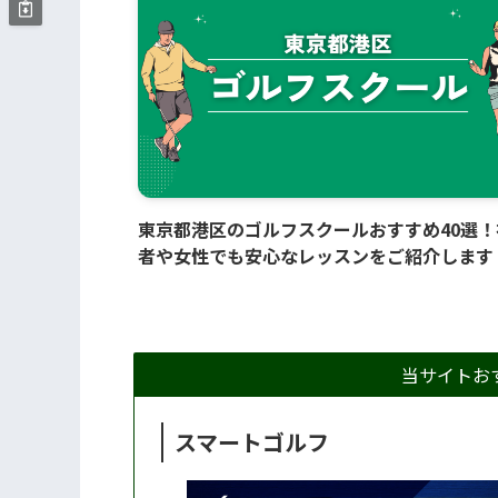
個室には会員ほかプラス1名、合計2名まで
館/入室できます。夫婦でも親子でも、練
楽しめます。料金は、個室利用50分1,200
（税込）が毎回かかりますが、スタンダー
会員の月会費12,800円（税込）に加えて、
回50分練習をした場合、最大月5回×個室
費1,200円＝6,000円（税込）、12,800円
込）＋6,000円（税込）＝18,800円（税込
東京都港区のゴルフスクールおすすめ40選！
外苑前周辺では最安値だと思います。正直
者や女性でも安心なレッスンをご紹介します
ところ週1回の練習がちょうど良いです。
ュレーションマシンは、ディテク社のプリ
ムとサンタナの組み合わせ。インパクトの
間と前後カメラで自身のショットを動画で
当サイトお
認でき、インパクトの瞬間動画がとても良
す！ボール軌道の要因が、生理的にも理解
スマートゴルフ
きて意識的にショットの修正ができると思
ます。Youtubeでレッスン動画をよく視聴