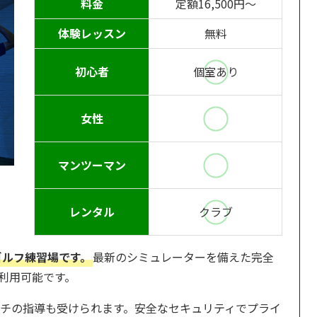
料金
定額16,500円〜
る
体験レッスン
無料
で
と
ま
初心者
個室あり
女性
マンツーマン
レンタル
クラブ
ゴルフ練習場です。
最新のシミュレーターを備えた完全
日利用可能です。
チの指導も受けられます。安全なセキュリティでプライ