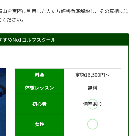
O 青山を実際に利用した人たち評判徹底解説し、その真相に迫
てください。
すすめNo1ゴルフスクール
料金
定額16,500円〜
体験レッスン
無料
初心者
個室あり
女性