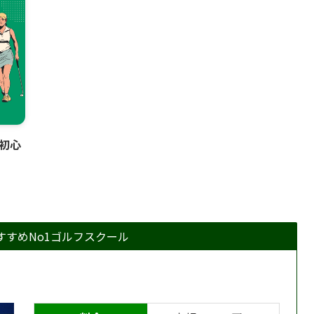
入
ィーチングAライセンスの横井友香プロのレッ
習を
スンはとても良い。結果にコミットで有名な
円
トレーニングジムのゴルフレッスンを5年経験
ド
しているそうなので、スイングに関する理
週一
論・接客・笑顔 全て良し。初心者は特に彼女
使用
のレッスンの良さを感じるはず。この施設
（税
は、ヨネックスジュニアゴルフアカデミーの
）で
青山校でもあり、横井プロはジュニアからも人
初心
な
気があるとのこと。体験レッスン・個室練習
シミ
体験も無料で、きれいな女の子スタッフもい
ズ
て通う価値ありです。
瞬
確
すすめNo1ゴルフスクール
いで
で
い
し