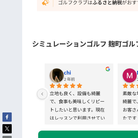
ゴルフクラブは
ふるさと納税
がおす
シミュレーションゴルフ 麹町ゴル
suro Koba
chi
前
2 年前
フの練習がした
立地も良く、設備も綺麗
素敵な
のですが、それ
で、食事も美味しくリピー
綺麗で
くて、驚きの毎
トしたいと思います。現在
お客さ
ミュレーション
はレッスンで利用させてい
たです
でも楽しめる
ただいておりますが、今後
ん個人練習の環
は友人達とシュミレーショ