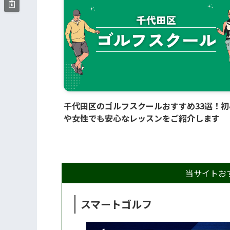
オーナーから実
ンゴルフでも利用したいと
だくレッスンは
思います！
コで、何に取り
か明確になりモ
ンアップ中！バ
てぷりは半端な
お酒飲まない人
ブルスムージー
千代田区のゴルフスクールおすすめ33選！初
サイースムージ
や女性でも安心なレッスンをご紹介します
おすすめです！
当サイトお
スマートゴルフ