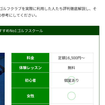
町ゴルフクラブを実際に利用した人たち評判徹底解説し、そ
の参考にしてください。
すすめNo1ゴルフスクール
料金
定額16,500円〜
体験レッスン
無料
初心者
個室あり
女性