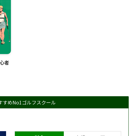
初心者から上級者まで満足
っ
できること間違いなし。ス
なる
タッフの温かい接客もあ
り、アットホームな雰囲気
のなか美味しいドリンクを
楽しむことができました。
おすすめの素敵なバーで
す！
心者
すすめNo1ゴルフスクール