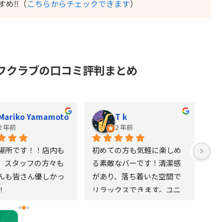
すめ‼️（
こちらからチェックできます
）
フクラブの口コミ評判まとめ
Mariko Yamamoto
T k
2 年前
2 年前
場所です！！店内も
初めての方も気軽に楽しめ
オ
、スタッフの方々も
る素敵なバーです！清潔感
な
んも皆さん優しかっ
があり、落ち着いた空間で
く
！
リラックスできます。ユニ
お
ークなシュミレーションゴ
っ
ルフのレッスンも楽しく、
良