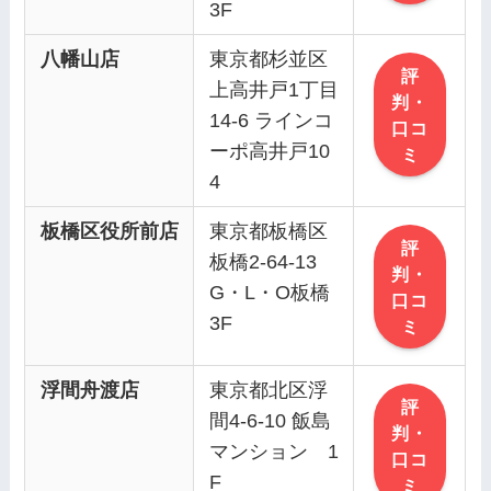
3F
八幡山店
東京都杉並区
評
上高井戸1丁目
判・
14-6 ラインコ
口コ
ーポ高井戸10
ミ
4
板橋区役所前店
東京都板橋区
評
板橋2-64-13
判・
G・L・O板橋
口コ
3F
ミ
浮間舟渡店
東京都北区浮
評
間4-6-10 飯島
判・
マンション 1
口コ
F
ミ