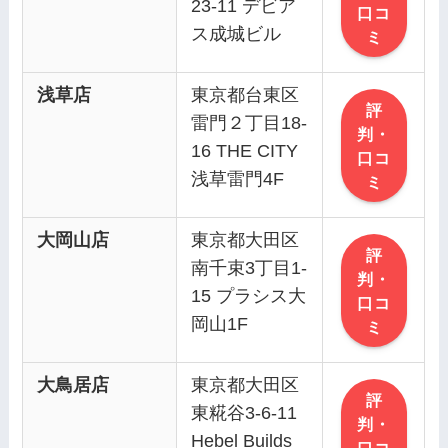
23-11 デビア
口コ
ス成城ビル
ミ
浅草店
東京都台東区
評
雷門２丁目18-
判・
16 THE CITY
口コ
浅草雷門4F
ミ
大岡山店
東京都大田区
評
南千束3丁目1-
判・
15 プラシス大
口コ
岡山1F
ミ
大鳥居店
東京都大田区
評
東糀谷3-6-11
判・
Hebel Builds
口コ