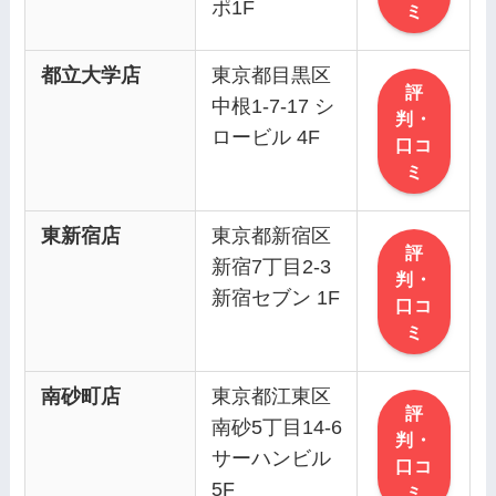
ポ1F
ミ
都立大学店
東京都目黒区
評
中根1-7-17 シ
判・
ロービル 4F
口コ
ミ
東新宿店
東京都新宿区
評
新宿7丁目2-3
判・
新宿セブン 1F
口コ
ミ
南砂町店
東京都江東区
評
南砂5丁目14-6
判・
サーハンビル
口コ
5F
ミ