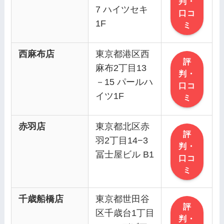
判・
7 ハイツセキ
口コ
1F
ミ
西麻布店
東京都港区西
評
麻布2丁目13
判・
－15 パールハ
口コ
イツ1F
ミ
赤羽店
東京都北区赤
評
羽2丁目14−3
判・
冨士屋ビル B1
口コ
ミ
千歳船橋店
東京都世田谷
評
区千歳台1丁目
判・