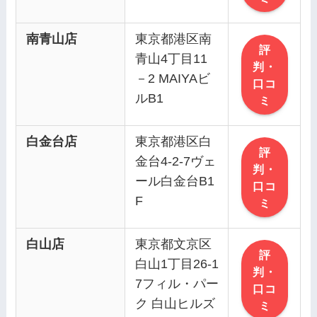
南青山店
東京都港区南
評
青山4丁目11
判・
－2 MAIYAビ
口コ
ルB1
ミ
白金台店
東京都港区白
評
金台4-2-7ヴェ
判・
ール白金台B1
口コ
F
ミ
白山店
東京都文京区
評
白山1丁目26-1
判・
7フィル・パー
口コ
ク 白山ヒルズ
ミ