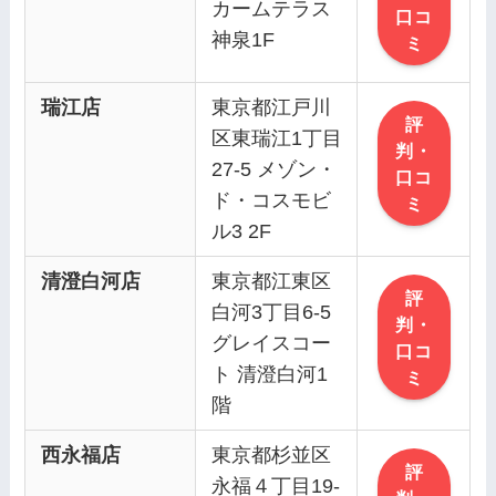
カームテラス
口コ
神泉1F
ミ
瑞江店
東京都江戸川
評
区東瑞江1丁目
判・
27-5 メゾン・
口コ
ド・コスモビ
ミ
ル3 2F
清澄白河店
東京都江東区
評
白河3丁目6-5
判・
グレイスコー
口コ
ト 清澄白河1
ミ
階
西永福店
東京都杉並区
評
永福４丁目19-