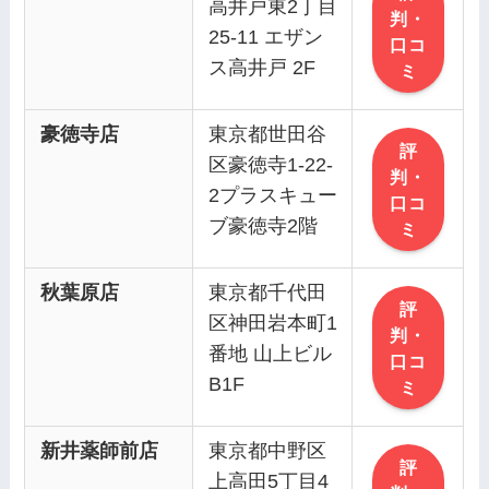
高井戸東2丁目
判・
25-11 エザン
口コ
ス高井戸 2F
ミ
豪徳寺店
東京都世田谷
評
区豪徳寺1-22-
判・
2プラスキュー
口コ
ブ豪徳寺2階
ミ
秋葉原店
東京都千代田
評
区神田岩本町1
判・
番地 山上ビル
口コ
B1F
ミ
新井薬師前店
東京都中野区
評
上高田5丁目4