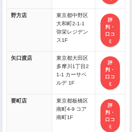
野方店
東京都中野区
評
大和町2-1-1
判・
弥栄レジデン
口コ
ス1F
ミ
矢口渡店
東京都大田区
評
多摩川1丁目2
判・
1-1 カーサベ
口コ
ルデ 1F
ミ
要町店
東京都板橋区
評
南町4-9 コア
判・
南町1F
口コ
ミ