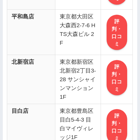
平和島店
東京都大田区
評
大森西2-7-6 H
判・
TS大森ビル 2
口コ
F
ミ
北新宿店
東京都新宿区
評
北新宿2丁目3-
判・
28 サンシャイ
口コ
ンマンション
ミ
1F
目白店
東京都豊島区
評
目白5-4-3 目
判・
白マイヴィレ
口コ
ッジ1F
ミ