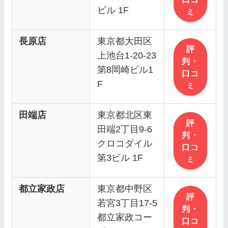
ビル 1F
ミ
長原店
東京都大田区
評
上池台1-20-23
判・
第8岡崎ビル1
口コ
F
ミ
田端店
東京都北区東
評
田端2丁目9-6
判・
クロコダイル
口コ
第3ビル 1F
ミ
都立家政店
東京都中野区
評
若宮3丁目17-5
判・
都立家政コー
口コ