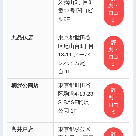
久我山5丁目8
判・
番17号 関口ビ
口コ
ル2F
ミ
九品仏店
東京都世田谷
評
区尾山台1丁目
判・
18-11 アーバ
口コ
ンハイム尾山
ミ
台 1F
駒沢公園店
東京都世田谷
評
区駒沢4-18-23
判・
S-BASE駒沢
口コ
公園 1F
ミ
高井戸店
東京都杉並区
評