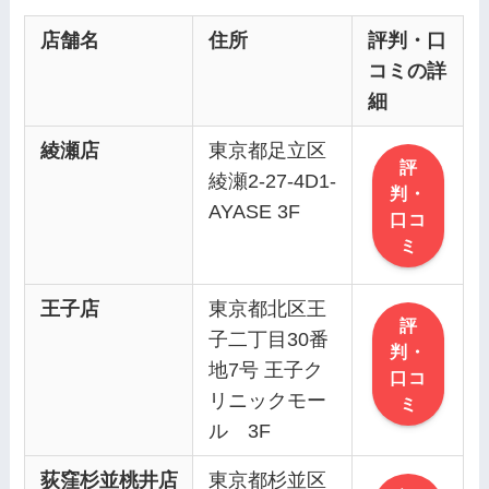
店舗名
住所
評判・口
コミの詳
細
綾瀬店
東京都足立区
評
綾瀬2-27-4D1-
判・
AYASE 3F
口コ
ミ
王子店
東京都北区王
評
子二丁目30番
判・
地7号 王子ク
口コ
リニックモー
ミ
ル 3F
荻窪杉並桃井店
東京都杉並区