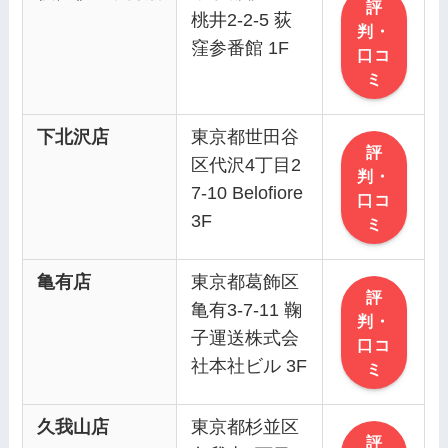
評
桃井2-2-5 荻
判・
窪参番館 1F
口コ
ミ
下北沢店
東京都世田谷
評
区代沢4丁目2
判・
7-10 Belofiore
口コ
3F
ミ
亀有店
東京都葛飾区
評
亀有3-7-11 鞠
判・
子運送株式会
口コ
社本社ビル 3F
ミ
久我山店
東京都杉並区
評