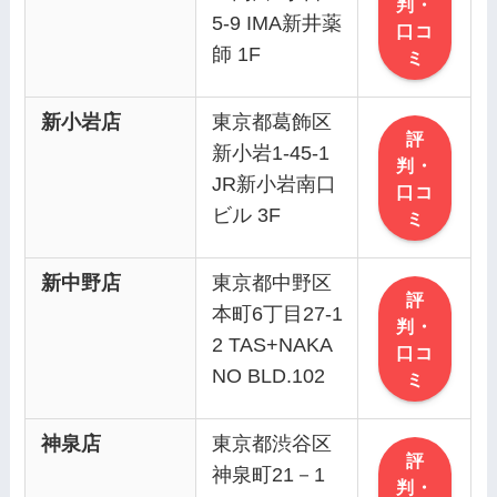
判・
5-9 IMA新井薬
口コ
師 1F
ミ
新小岩店
東京都葛飾区
評
新⼩岩1-45-1
判・
JR新小岩南口
口コ
ビル 3F
ミ
新中野店
東京都中野区
評
本町6丁目27-1
判・
2 TAS+NAKA
口コ
NO BLD.102
ミ
神泉店
東京都渋谷区
評
神泉町21－1
判・