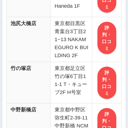
Haneda 1F
ミ
池尻大橋店
東京都目黒区
評
青葉台3丁目2
判・
1−13 NAKAM
口コ
EGURO K BUI
ミ
LDING 2F
竹の塚店
東京都足立区
評
竹の塚6丁目1
判・
1-1 T・キュー
口コ
ブ2F H号室
ミ
中野新橋店
東京都中野区
評
弥生町2-39-11
判・
中野新橋 NCM
口コ