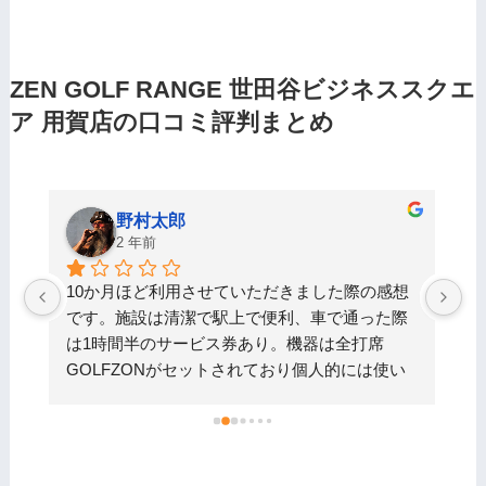
ZEN GOLF RANGE 世田谷ビジネススクエ
ア 用賀店の口コミ評判まとめ
Qnotokio Q
2 年前
想
①予約が一回分しかできないので、2夜連続で予
際
約がとれない。例えば、火曜日夜予約してプレ
ー、プレー後に次の予約を取ろうと思っても水
い
曜日はすでに一杯でできない。ステータス特典
と
に予約数増を加えてはどうか？②機械の調子が
で
悪いと（球詰まり、ティーから球が落ちる）打
は1
てる総球数に影響がある。メンテは小まめにし
予約
ていただきたく。