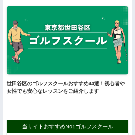
連
ー
導
。
ら
い
る
の
何
正
」
世田谷区のゴルフスクールおすすめ44選！初心者や
女性でも安心なレッスンをご紹介します
当サイトおすすめNo1ゴルフスクール